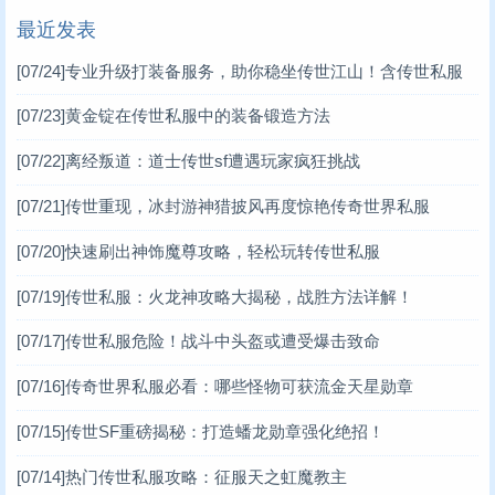
最近发表
[07/24]
专业升级打装备服务，助你稳坐传世江山！含传世私服
关键词
[07/23]
黄金锭在传世私服中的装备锻造方法
[07/22]
离经叛道：道士传世sf遭遇玩家疯狂挑战
[07/21]
传世重现，冰封游神猎披风再度惊艳传奇世界私服
[07/20]
快速刷出神饰魔尊攻略，轻松玩转传世私服
[07/19]
传世私服：火龙神攻略大揭秘，战胜方法详解！
[07/17]
传世私服危险！战斗中头盔或遭受爆击致命
[07/16]
传奇世界私服必看：哪些怪物可获流金天星勋章
[07/15]
传世SF重磅揭秘：打造蟠龙勋章强化绝招！
[07/14]
热门传世私服攻略：征服天之虹魔教主