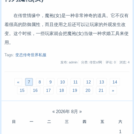
在传世情缘中，魔袍(女)是一种非常神奇的道具。它不仅有
着很高的防御属性，而且使用之后还可以让玩家的外观发生改
变。这个时候，一些玩家就会把魔袍(女)当做一种求婚工具来使
用。
Tags:
变态传奇世界私服
发布: admin
分类: 传世sf网
评论: 0
浏览:
4
«
7
8
9
10
11
12
13
14
15
16
17
18
19
20
21
»
«
2026年 8月
»
日
一
二
三
四
五
六
1