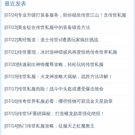
最近发表
[07/24]
专业升级打装备服务，助你稳坐传世江山！含传世私服
关键词
[07/23]
黄金锭在传世私服中的装备锻造方法
[07/22]
离经叛道：道士传世sf遭遇玩家疯狂挑战
[07/21]
传世重现，冰封游神猎披风再度惊艳传奇世界私服
[07/20]
快速刷出神饰魔尊攻略，轻松玩转传世私服
[07/19]
传世私服：火龙神攻略大揭秘，战胜方法详解！
[07/17]
传世私服危险！战斗中头盔或遭受爆击致命
[07/16]
传奇世界私服必看：哪些怪物可获流金天星勋章
[07/15]
传世SF重磅揭秘：打造蟠龙勋章强化绝招！
[07/14]
热门传世私服攻略：征服天之虹魔教主